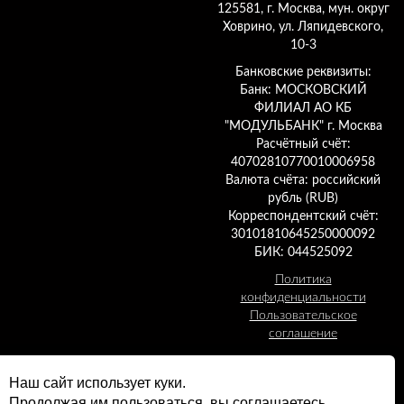
125581, г. Москва, мун. округ
Ховрино, ул. Ляпидевского,
10-3
Банковские реквизиты:
Банк: МОСКОВСКИЙ
ФИЛИАЛ АО КБ
"МОДУЛЬБАНК" г. Москва
Расчётный счёт:
40702810770010006958
Валюта счёта: российский
рубль (RUB)
Корреспондентский счёт:
30101810645250000092
БИК: 044525092
Политика
конфиденциальности
Пользовательское
соглашение
По вопросам участия и
Наш сайт использует куки.
партнерства обращайтесь
Продолжая им пользоваться, вы соглашаетесь